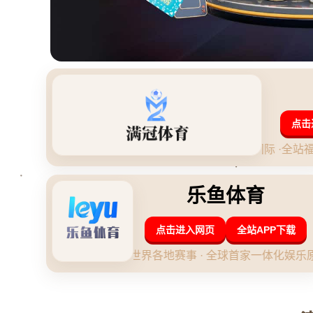
今日天賦異稟群英集.
作者 By:
Admin
时间:
2026-05-09T03:38:47+0
**今日天賦異稟群英集：探索卓越人才的秘密**
现代社会中，随着科技的高速发展和信息的迅捷传
在这个人才济济的世界中显得尤为珍贵。每个企
**天賦異稟**并非天方夜谭。许多人以为，只
力、正确的环境和适逢其时的机遇结合起来，才能
些人才尤为关键。
### 如何识别拥有天賦的人才？
首先，一个**天賦異稟**的人常常展现出远超