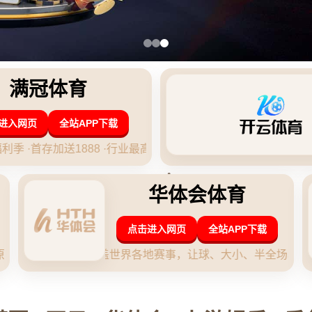
8:00
播，各行各业对人才的需求都达到了前所未有的高度。**天賦異
业、每个团队都在探索如何更好地挖掘和培养这些卓越的人才。
有先天资质者才能成就非凡，但事实并非如此。*众多案例表明，
真正造就一个“天賦異稟”的个体。*在这一过程中，如何识别
常人的专注力与好奇心。他们对某一领域有着强烈的兴趣，能深入