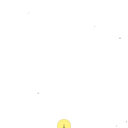
地址
天津市市辖区西青区西青区开发区
电话
0769-8682611
邮箱
admin@event-hth.com
友情链接
关于华体会体育APP
服务优势
团队展示
新闻资讯
联系我们
华体会体育官网APP下载 - HTH SPORTS
All Rights by
华体