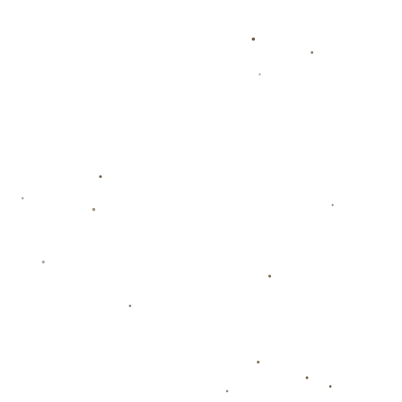
内部人士：韦世豪由过去不爱说话到公开支持伊万，
转变非常大.
HTH Sports 作为国际米兰的官方赞助商,为用户提供全球顶
级体育赛事的最新动态和高清直播。用户...
查看更多