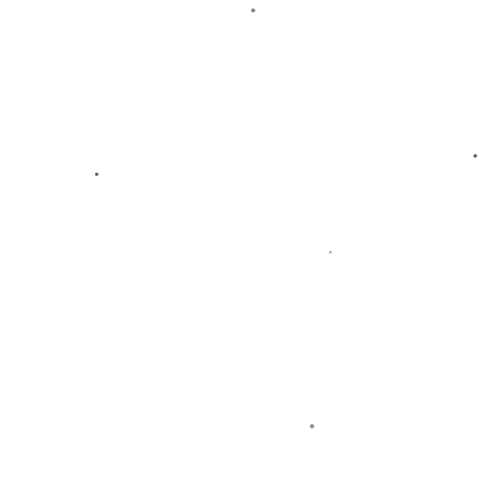
韓媒： 趣聞成真！日韓或在16強賽上“偶遇”.