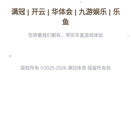
而在巴黎看NBA比赛，全然区别于在北美的传统体育场
内。除了欣赏比赛，球迷还可置身于充满艺术和文化气息的
氛围之中。尽管如此，**对于参加比赛的选手而言，“场外
风景再美，也不能模糊比赛的焦点”。**西卡的态度正是猛
龙队全队精神的体现：比赛永远是放在第一位的。
---
### 猛龙与马刺：一场实力与默契的较量
猛龙与马刺的两战，绝对不是简单的表演赛性质。作为
NBA历史上两支备受尊敬的球队，双方都肩负着展示高水
准篮球技艺的责任。猛龙队近年来有西卡和范弗利特等年轻
核心坐镇，逐步进入后莱昂纳德时代的重建期，**然而顽强
的防守反击风格依旧是他们的招牌**。