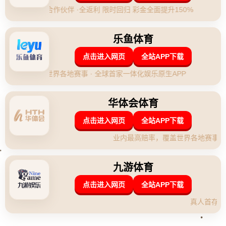
**巴黎，一直以其浪漫与优雅闻名于世**。不仅是游客的天
堂，也是各类国际重大赛事的理想举办地。如今，篮球的激
情即将在这座城市掀起波澜——两支NBA豪强，**多伦多猛
龙队**与**圣安东尼奥马刺队**将在这个光之城展开激烈对
垒。然而，猛龙核心球员帕斯卡尔·西亚卡姆（“西卡”）的一
番话却道出了球队的态度：“巴黎很美，但我们要专注在篮
球上。”这份回应充分展现了他对比赛的专注，也为球迷们
揭示了本次欧洲赛场的特殊魅力和挑战。
---
### 巴黎篮球文化与NBA的全球化布局
作为一场极富吸引力的对决，巴黎站不仅仅是一项普通的
NBA赛事，更是NBA全球化战略中的重要一步。近年来，
NBA着力将这项运动推广至世界各地，在带动青年参与的
同时，也巩固了自身的国际化地位。巴黎作为欧洲的文化中
心，自然成为关键的布局点。